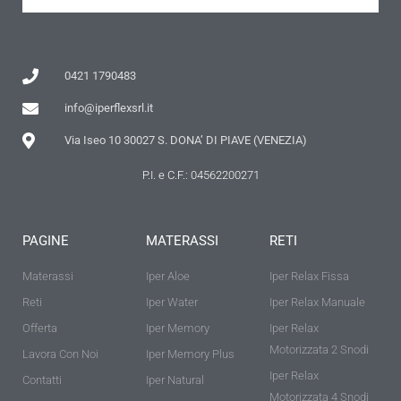
0421 1790483
info@iperflexsrl.it
Via Iseo 10 30027 S. DONA’ DI PIAVE (VENEZIA)
P.I. e C.F.: 04562200271
PAGINE
MATERASSI
RETI
Materassi
Iper Aloe
Iper Relax Fissa
Reti
Iper Water
Iper Relax Manuale
Offerta
Iper Memory
Iper Relax
Motorizzata 2 Snodi
Lavora Con Noi
Iper Memory Plus
Iper Relax
Contatti
Iper Natural
Motorizzata 4 Snodi