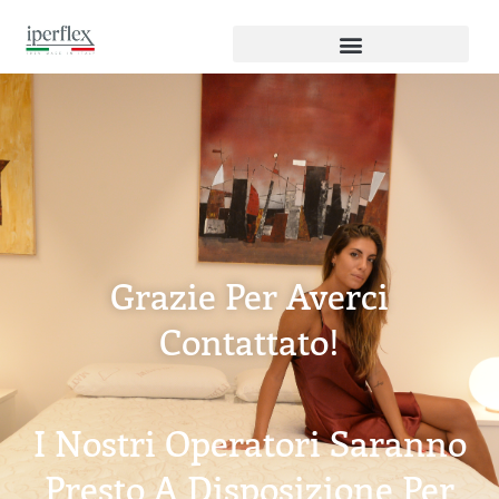
Grazie Per Averci
Contattato!
I Nostri Operatori Saranno
Presto A Disposizione Per