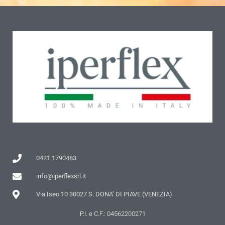
0421 1790483
info@iperflexsrl.it
Via Iseo 10 30027 S. DONA’ DI PIAVE (VENEZIA)
P.I. e C.F.: 04562200271