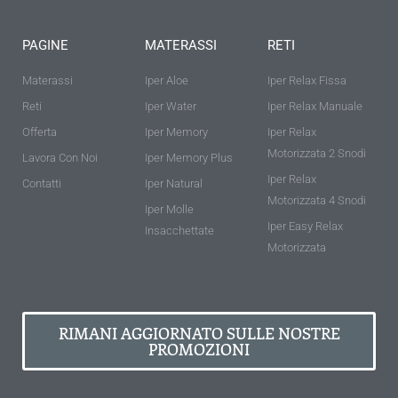
PAGINE
MATERASSI
RETI
Materassi
Iper Aloe
Iper Relax Fissa
Reti
Iper Water
Iper Relax Manuale
Offerta
Iper Memory
Iper Relax
Motorizzata 2 Snodi
Lavora Con Noi
Iper Memory Plus
Iper Relax
Contatti
Iper Natural
Motorizzata 4 Snodi
Iper Molle
Iper Easy Relax
Insacchettate
Motorizzata
RIMANI AGGIORNATO SULLE NOSTRE
PROMOZIONI