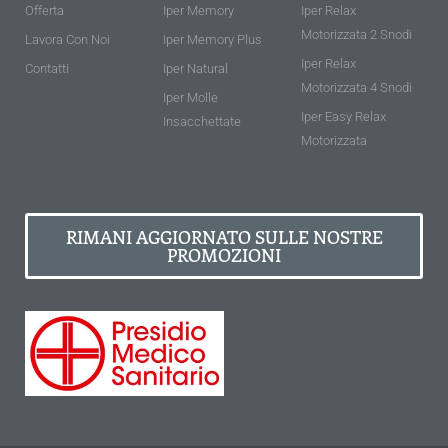
Offerta
Iper Memory
Iper Relax
Motorizzata 2 Snodi
Lavora Con Noi
Iper Memory Plus
Iper Relax
Contatti
Iper Natural
Motorizzata 4 Snodi
Iper Molle
Iper Easy Relax
Insacchettate
Motorizzata
RIMANI AGGIORNATO SULLE NOSTRE
PROMOZIONI