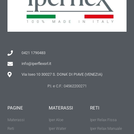
0421 1790483
info@iperflexsrl.it
Via Iseo 10 30027 S. DONA’ DI PIAVE (VENEZIA)
P.I. e C.F.: 04562200271
PAGINE
MATERASSI
RETI
Materassi
Iper Aloe
Iper Relax Fissa
Reti
Iper Water
Iper Relax Manuale