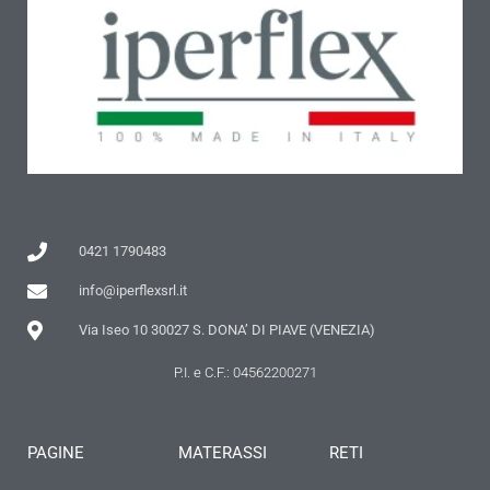
0421 1790483
info@iperflexsrl.it
Via Iseo 10 30027 S. DONA’ DI PIAVE (VENEZIA)
P.I. e C.F.: 04562200271
PAGINE
MATERASSI
RETI