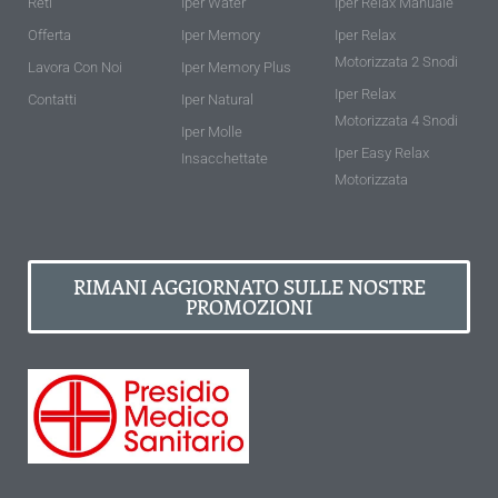
Reti
Iper Water
Iper Relax Manuale
Offerta
Iper Memory
Iper Relax
Motorizzata 2 Snodi
Lavora Con Noi
Iper Memory Plus
Iper Relax
Contatti
Iper Natural
Motorizzata 4 Snodi
Iper Molle
Iper Easy Relax
Insacchettate
Motorizzata
RIMANI AGGIORNATO SULLE NOSTRE
PROMOZIONI