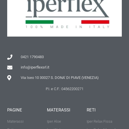
0421 1790483
info@iperflexsrl.it
Via Iseo 10 30027 S. DONA’ DI PIAVE (VENEZIA)
P.I. e C.F.: 04562200271
PAGINE
MATERASSI
RETI
Materassi
Iper Aloe
Iper Relax Fissa