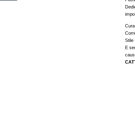
Dedi
impo
Cura
Corre
Stile
E se
caus
CAT