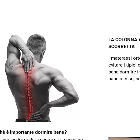
LA COLONNA 
SCORRETTA
I materassi ort
evitare i tipici 
bene dormire in
pancia in su, c
hè è importante dormire bene?
amo un terzo della nostra vita a riposare.