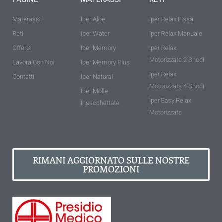
Materassi
Iper Aloe
Iper Relax Fissa
Reti
Iper Water
Iper Relax Manuale
Offerta
Iper Memory
Iper Relax
Motorizzata 2 Snodi
Lavora Con Noi
Iper Memory Plus
Iper Relax
Contatti
Iper Natural
Motorizzata 4 Snodi
Iper Molle
Iper Easy Relax
Insacchettate
Motorizzata
RIMANI AGGIORNATO SULLE NOSTRE
PROMOZIONI