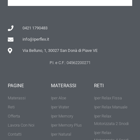
0421 1790483
info@iperflex.it
Via Belluno, 1, 30027 San Donà di Piave VE
P.I. e C.F.: 04562200271
PAGINE
MATERASSI
RETI
Materassi
Iper Aloe
Iper Relax Fissa
Reti
Iper Water
Iper Relax Manuale
Offerta
Iper Memory
Iper Relax
Motorizzata 2 Snodi
Lavora Con Noi
Iper Memory Plus
Iper Relax
Contatti
Iper Natural