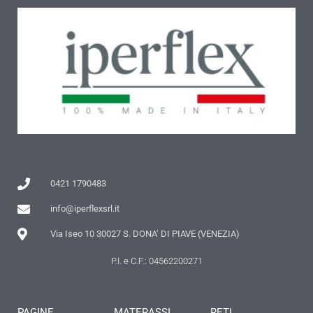
0421 1790483
info@iperflexsrl.it
Via Iseo 10 30027 S. DONA’ DI PIAVE (VENEZIA)
P.I. e C.F.: 04562200271
PAGINE
MATERASSI
RETI